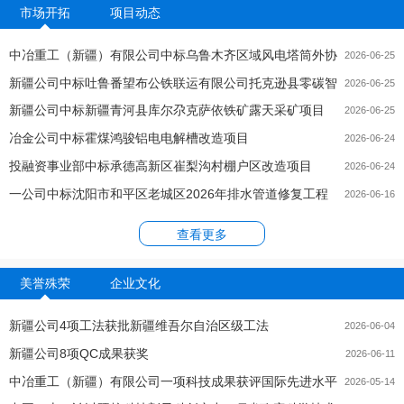
市场开拓
项目动态
中冶重工（新疆）有限公司中标乌鲁木齐区域风电塔筒外协
2026-06-25
新疆公司中标吐鲁番望布公铁联运有限公司托克逊县零碳智
制作项目
2026-06-25
新疆公司中标新疆青河县库尔尕克萨依铁矿露天采矿项目
慧综...
2026-06-25
冶金公司中标霍煤鸿骏铝电电解槽改造项目
2026-06-24
投融资事业部中标承德高新区崔梨沟村棚户区改造项目
2026-06-24
一公司中标沈阳市和平区老城区2026年排水管道修复工程
2026-06-16
查看更多
美誉殊荣
企业文化
新疆公司4项工法获批新疆维吾尔自治区级工法
2026-06-04
新疆公司8项QC成果获奖
2026-06-11
中冶重工（新疆）有限公司一项科技成果获评国际先进水平
2026-05-14