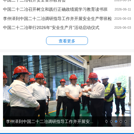
管控...
中国二十二冶召开树立和践行正确政绩观学习教育读书班
2026-06-11
李仲泽到中国二十二冶调研指导工作并开展安全生产带班检
（第三期）
2026-06-03
中国二十二冶举行2026年“安全生产月”活动启动仪式
查
2026-06-03
查看更多
李仲泽到中国二十二冶调研指导工作并开展安...