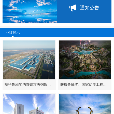
通知公告
业绩展示
获得鲁班奖的首钢京唐钢铁联合有限责任公司二期一步工程—多模式全连续铸轧生产线工程
获得鲁班奖、国家优质工程奖的北京环球影城主题公园工程