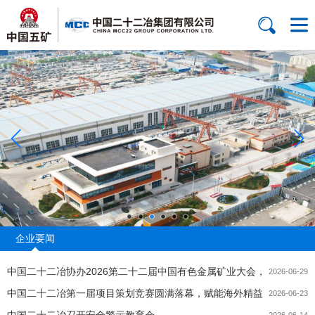
企业要闻
中国二十二冶协办2026第二十二届中国有色金属矿业大会，
2026-06-29
中国二十二冶第一届项目策划竞赛圆满落幕，赋能海外精益
依托...
2026-06-23
中国二十二冶召开安全警示教育会
2026-06-14