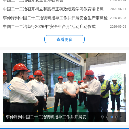
管控...
中国二十二冶召开树立和践行正确政绩观学习教育读书班
2026-06-11
李仲泽到中国二十二冶调研指导工作并开展安全生产带班检
（第三期）
2026-06-03
中国二十二冶举行2026年“安全生产月”活动启动仪式
查
2026-06-03
查看更多
李仲泽到中国二十二冶调研指导工作并开展安...