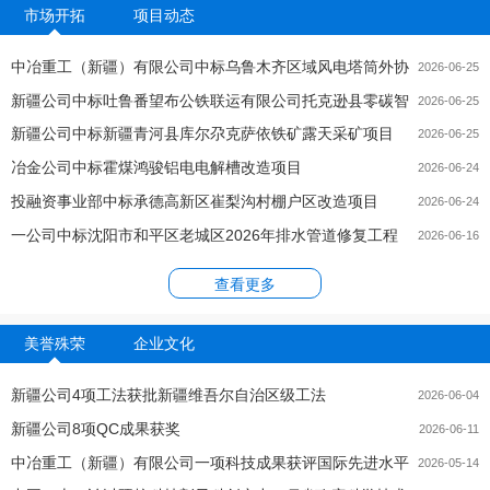
市场开拓
项目动态
中冶重工（新疆）有限公司中标乌鲁木齐区域风电塔筒外协
2026-06-25
新疆公司中标吐鲁番望布公铁联运有限公司托克逊县零碳智
制作项目
2026-06-25
新疆公司中标新疆青河县库尔尕克萨依铁矿露天采矿项目
慧综...
2026-06-25
冶金公司中标霍煤鸿骏铝电电解槽改造项目
2026-06-24
投融资事业部中标承德高新区崔梨沟村棚户区改造项目
2026-06-24
一公司中标沈阳市和平区老城区2026年排水管道修复工程
2026-06-16
查看更多
美誉殊荣
企业文化
新疆公司4项工法获批新疆维吾尔自治区级工法
2026-06-04
新疆公司8项QC成果获奖
2026-06-11
中冶重工（新疆）有限公司一项科技成果获评国际先进水平
2026-05-14