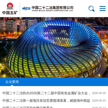
企业要闻
中国二十二冶协办2026第二十二届中国有色金属矿业大会，
2026-06-29
中国二十二冶第一届项目策划竞赛圆满落幕，赋能海外精益
依托...
2026-06-23
中国二十二冶召开安全警示教育会
2026-06-14