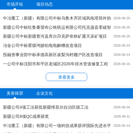
市场开拓
项目动态
中冶重工（新疆）有限公司中标乌鲁木齐区域风电塔筒外协
2026-06-25
新疆公司中标吐鲁番望布公铁联运有限公司托克逊县零碳智
制作项目
2026-06-25
新疆公司中标新疆青河县库尔尕克萨依铁矿露天采矿项目
慧综...
2026-06-25
冶金公司中标霍煤鸿骏铝电电解槽改造项目
2026-06-24
投融资事业部中标承德高新区崔梨沟村棚户区改造项目
2026-06-24
一公司中标沈阳市和平区老城区2026年排水管道修复工程
2026-06-16
查看更多
美誉殊荣
企业文化
新疆公司4项工法获批新疆维吾尔自治区级工法
2026-06-04
新疆公司8项QC成果获奖
2026-06-11
中冶重工（新疆）有限公司一项科技成果获评国际先进水平
2026-05-14