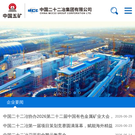
企业要闻
中国二十二冶协办2026第二十二届中国有色金属矿业大会，
2026-06-29
中国二十二冶第一届项目策划竞赛圆满落幕，赋能海外精益
依托...
2026-06-23
中国二十二冶召开安全警示教育会
2026-06-14