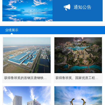
通知公告
业绩展示
获得鲁班奖的首钢京唐钢铁联合有限责任公司二期一步工程—多模式全连续铸轧生产线工程
获得鲁班奖、国家优质工程奖的北京环球影城主题公园工程