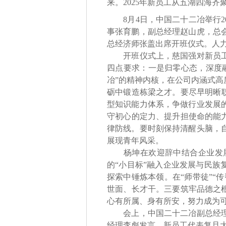
来。2025年新员工从五湖四海
8月4日，中国二十二冶举行2
事张育鹏，副总经理赵山虎，总
总经济师张盖出席开班仪式。人
开班仪式上，慈国强对新员工的
四点要求：一是归零心态，深度
冶”的精神内核，在公司内涵式
砺中锻造栋梁之才。要尽早明晰
型知识能力体系，争做行业发展
守初心的定力、提升担使命的能
律防线。要时刻保持清醒头脑，
展现青年风采。
杨坤在欢迎辞中结合企业发展
的“小目标”融入企业发展与民族
探索中锤炼本领。在“师带徒”“
世面、长才干。三要筑牢品德之
心有所属、身有所安，努力成为
会上，中国二十二冶副总经理、
经理李彪发言，新员工代表复旦