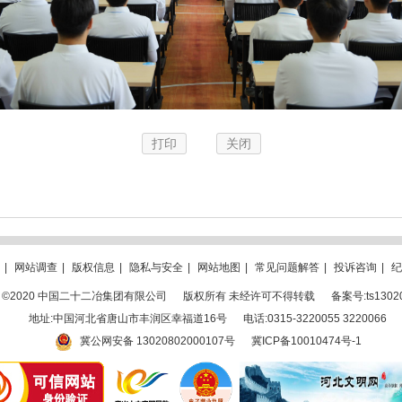
打印
关闭
|
网站调查
|
版权信息
|
隐私与安全
|
网站地图
|
常见问题解答
|
投诉咨询
|
纪
ght ©2020 中国二十二冶集团有限公司
版权所有 未经许可不得转载
备案号:ts1302
地址:中国河北省唐山市丰润区幸福道16号
电话:0315-3220055 3220066
冀公网安备 13020802000107号
冀ICP备10010474号-1