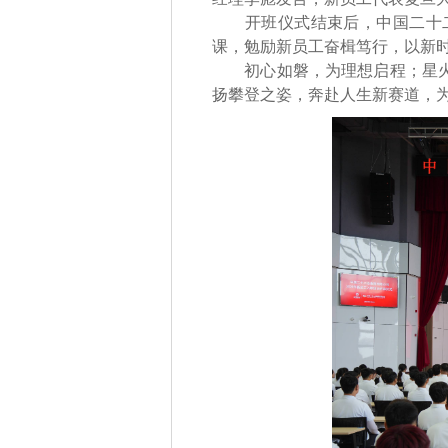
开班仪式结束后，中国二十二
课，勉励新员工奋楫笃行，以新
初心如磐，为理想启程；星火相
扬攀登之姿，奔赴人生新赛道，