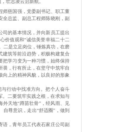
宏图，壮志凌云启新航。
程师慈国强，党委副书记、职工董
安全总监、副总工程师陈晓刚，副
公司的基本情况，并向新员工提出
心价值观和“诚信美誉幸福二十二
。二是立足岗位，锤炼真功，在磨
式建筑等前沿趋势，积极构建复合
要把学习变为一种习惯，始终保持
所畏，行有所止，在坚守中筑牢自
极向上的精神风貌，以良好的形象
与行动中找准方向。把个人奋斗
力军。二要筑牢实践之根，在求知与
海外天地“蹲苗壮骨”，经风雨、见
自尊意识，走出“舒适圈”，做到
寄语，青年员工代表石家庄公司副