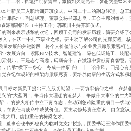
齐聚二十二冶，执笔描绘新篇章，激情如火绽光芒；梦想为墨绘
025年新员工入职培训开班仪式。中国二十二冶副总经理、总工
会计师杨坤，副总经理、董事会秘书郑忠良，工会主席刘维栋，
力资源部副部长（主持工作）郭颖川主持开班仪式。
到来表示诚挚的欢迎，回顾了公司的发展历程，简要介绍了
融入，在沃土中扎下事业之根。要主动了解公司的光辉历程、核
高质量发展的关键阶段，将个人价值追求与企业发展愿景紧密相连
职业发展方向，紧跟BIM技术、智能建造、绿色低碳施工、装配
的弄潮儿。三是志存高远，砥砺奋斗，在激流中贡献青春智慧。
力，传承“横下一条心、办成一件事”的二十二冶作风。四是心有
自觉在纪律规矩的框架内履职尽责，要培养健康的生活方式和积
目标对新员工提出三点殷切期望：一要筑牢信仰之根，在梦想
复兴的“大蓝图”，争当伟大理想的追梦人，争做伟大事业的生
传帮带”的薪火相传中立下青春志，主动到急难险重的项目一线与
根，在责任与使命中成就价值。要主动修炼责任意识、自立意识、
可堪大用、能担重任的栋梁之才。
董事会秘书郑忠良为临时党支部授旗，团委书记王洋作团委
大学硕士研究生石静发言，全体新员工进行入职宣誓。