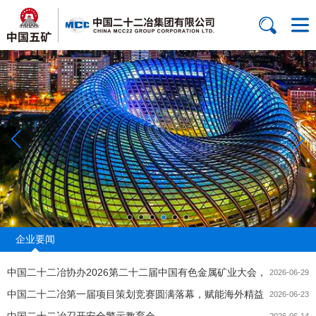
企业要闻
中国二十二冶协办2026第二十二届中国有色金属矿业大会，
2026-06-29
中国二十二冶第一届项目策划竞赛圆满落幕，赋能海外精益
依托...
2026-06-23
中国二十二冶召开安全警示教育会
2026-06-14