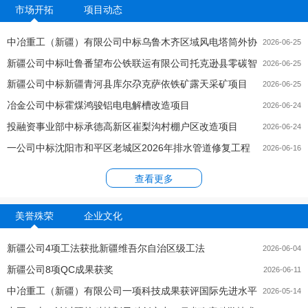
市场开拓
项目动态
中冶重工（新疆）有限公司中标乌鲁木齐区域风电塔筒外协
2026-06-25
新疆公司中标吐鲁番望布公铁联运有限公司托克逊县零碳智
制作项目
2026-06-25
新疆公司中标新疆青河县库尔尕克萨依铁矿露天采矿项目
慧综...
2026-06-25
冶金公司中标霍煤鸿骏铝电电解槽改造项目
2026-06-24
投融资事业部中标承德高新区崔梨沟村棚户区改造项目
2026-06-24
一公司中标沈阳市和平区老城区2026年排水管道修复工程
2026-06-16
查看更多
美誉殊荣
企业文化
新疆公司4项工法获批新疆维吾尔自治区级工法
2026-06-04
新疆公司8项QC成果获奖
2026-06-11
中冶重工（新疆）有限公司一项科技成果获评国际先进水平
2026-05-14