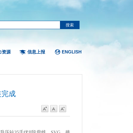
力资源
信息上报
ENGLISH
装完成
站35千伏II段母线、SVG、接