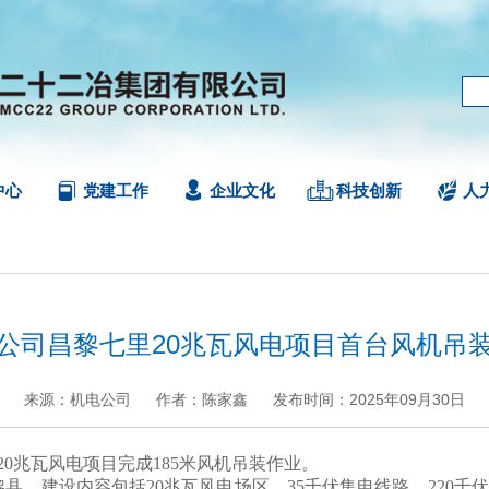
中心
党建工作
企业文化
科技创新
人
公司昌黎七里20兆瓦风电项目首台风机吊
来源：机电公司
作者：陈家鑫
发布时间：2025年09月30日
+
.
-
0兆瓦风电项目完成185米风机吊装作业。
建设内容包括20兆瓦风电场区、35千伏集电线路、220千伏升压