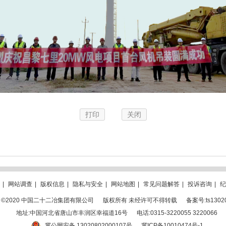
打印
关闭
|
网站调查
|
版权信息
|
隐私与安全
|
网站地图
|
常见问题解答
|
投诉咨询
|
纪
ght ©2020 中国二十二冶集团有限公司
版权所有 未经许可不得转载
备案号:ts1302
地址:中国河北省唐山市丰润区幸福道16号
电话:0315-3220055 3220066
冀公网安备 13020802000107号
冀ICP备10010474号-1