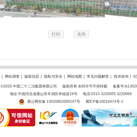
打印
关闭
|
网站调查
|
版权信息
|
隐私与安全
|
网站地图
|
常见问题解答
|
投诉咨询
|
纪
ght ©2020 中国二十二冶集团有限公司
版权所有 未经许可不得转载
备案号:ts1302
地址:中国河北省唐山市丰润区幸福道16号
电话:0315-3220055 3220066
冀公网安备 13020802000107号
冀ICP备10010474号-1