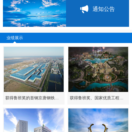
通知公告
业绩展示
获得鲁班奖的首钢京唐钢铁联合有限责任公司二期一步工程—多模式全连续铸轧生产线工程
获得鲁班奖、国家优质工程奖的北京环球影城主题公园工程