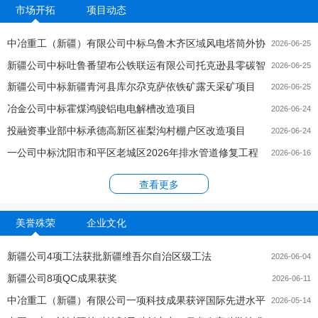
市场开拓
项目动态
中冶重工（新疆）有限公司中标乌鲁木齐区域风电塔筒外协
2026-06-25
新疆公司中标吐鲁番望布公铁联运有限公司托克逊县零碳智
制作项目
2026-06-25
新疆公司中标新疆青河县库尔尕克萨依铁矿露天采矿项目
慧综...
2026-06-25
冶金公司中标霍煤鸿骏铝电电解槽改造项目
2026-06-24
投融资事业部中标承德高新区崔梨沟村棚户区改造项目
2026-06-24
一公司中标沈阳市和平区老城区2026年排水管道修复工程
2026-06-16
查看更多
美誉殊荣
企业文化
新疆公司4项工法获批新疆维吾尔自治区级工法
2026-06-04
新疆公司8项QC成果获奖
2026-06-11
中冶重工（新疆）有限公司一项科技成果获评国际先进水平
2026-05-14