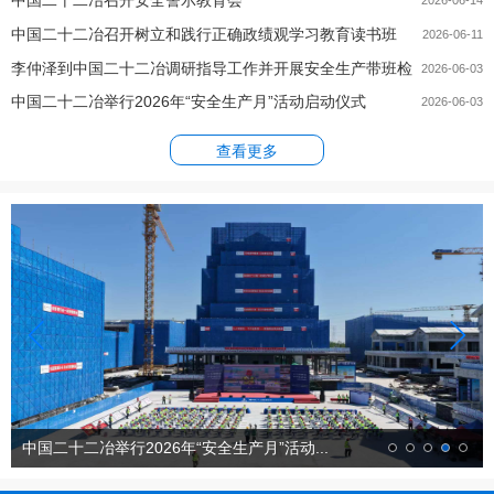
管控...
中国二十二冶召开树立和践行正确政绩观学习教育读书班
2026-06-11
李仲泽到中国二十二冶调研指导工作并开展安全生产带班检
（第三期）
2026-06-03
中国二十二冶举行2026年“安全生产月”活动启动仪式
查
2026-06-03
查看更多
中国二十二冶举行2026年“安全生产月”活动...