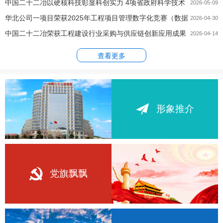
中国二十二冶以硬核科技彰显科创实力 4项省政府科学技术
2026-05-09
华北公司一项目荣获2025年工程项目管理数字化竞赛（数据
进步...
2026-04-30
中国二十二冶荣获工程建设行业采购与供应链创新应用成果
集成...
2026-04-14
多项奖项
查看更多
形象推介
党旗飘飘