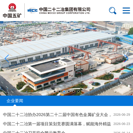
企业要闻
中国二十二冶协办2026第二十二届中国有色金属矿业大会，
2026-06-29
中国二十二冶第一届项目策划竞赛圆满落幕，赋能海外精益
依托...
2026-06-23
中国二十二冶召开安全警示教育会
2026-06-14