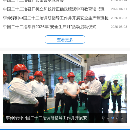
管控...
中国二十二冶召开树立和践行正确政绩观学习教育读书班
2026-06-11
李仲泽到中国二十二冶调研指导工作并开展安全生产带班检
（第三期）
2026-06-03
中国二十二冶举行2026年“安全生产月”活动启动仪式
查
2026-06-03
查看更多
李仲泽到中国二十二冶调研指导工作并开展安...