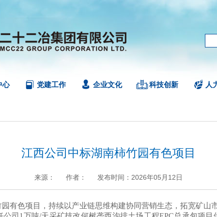
中心
党建工作
企业文化
科技创新
人
江西公司中标湖南柿竹园有色项目
来源：
作者：
发布时间：2026年05月12日
+
.
-
有色项目，持续以产业链思维构建协同营销生态，拓宽矿山市
司1万吨/天采矿技改何树垄西沟排土场工程EPC总承包项目