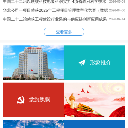
中国二十二冶以硬核科技彰显科创实力 4项省政府科学技术
2026-05-09
华北公司一项目荣获2025年工程项目管理数字化竞赛（数据
进步...
2026-04-30
中国二十二冶荣获工程建设行业采购与供应链创新应用成果
集成...
2026-04-14
多项奖项
查看更多
形象推介
党旗飘飘