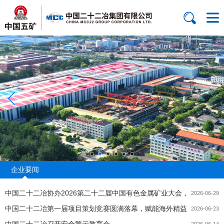
企业要闻
中国二十二冶协办2026第二十二届中国有色金属矿业大会，
2026-06-29
中国二十二冶第一届项目策划竞赛圆满落幕，赋能海外精益
依托...
2026-06-23
中国二十二冶召开安全警示教育会
2026-06-14