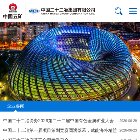
企业要闻
中国二十二冶协办2026第二十二届中国有色金属矿业大会，
2026-06-29
中国二十二冶第一届项目策划竞赛圆满落幕，赋能海外精益
依托...
2026-06-23
中国二十二冶召开安全警示教育会
2026-06-14