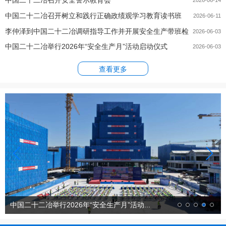
管控...
中国二十二冶召开树立和践行正确政绩观学习教育读书班
2026-06-11
李仲泽到中国二十二冶调研指导工作并开展安全生产带班检
（第三期）
2026-06-03
中国二十二冶举行2026年“安全生产月”活动启动仪式
查
2026-06-03
查看更多
中国二十二冶举行2026年“安全生产月”活动...