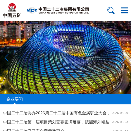
企业要闻
中国二十二冶协办2026第二十二届中国有色金属矿业大会，
2026-06-29
中国二十二冶第一届项目策划竞赛圆满落幕，赋能海外精益
依托...
2026-06-23
中国二十二冶召开安全警示教育会
2026-06-14