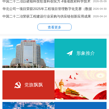
中国二十二冶以硬核科技彰显科创实力 4项省政府科学技术
2026-05-09
华北公司一项目荣获2025年工程项目管理数字化竞赛（数据
进步...
2026-04-30
中国二十二冶荣获工程建设行业采购与供应链创新应用成果
集成...
2026-04-14
多项奖项
查看更多
形象推介
党旗飘飘