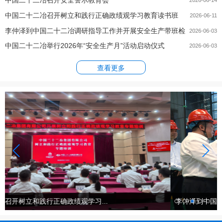
管控...
中国二十二冶召开树立和践行正确政绩观学习教育读书班
2026-06-11
李仲泽到中国二十二冶调研指导工作并开展安全生产带班检
（第三期）
2026-06-03
中国二十二冶举行2026年“安全生产月”活动启动仪式
查
2026-06-03
查看更多
李仲泽到中国二十二冶调研指导工作并开展安...