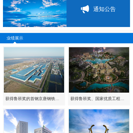
通知公告
业绩展示
获得鲁班奖的首钢京唐钢铁联合有限责任公司二期一步工程—多模式全连续铸轧生产线工程
获得鲁班奖、国家优质工程奖的北京环球影城主题公园工程