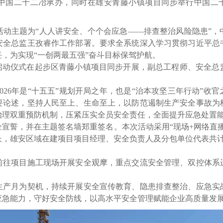
国二十二冶承办，同时在雄安青藤小镇项目同步举行中国二十二
动主题为“人人讲安全、个个会应急——排查整治风险隐患”，
安全总监王孜睿作工作部署。要求全系统深入学习贯彻习近平总
，为实现“一创两最五强”奋斗目标保驾护航。
动仪式在起步区青藤小镇项目同步开展，副总工程师、安全总
。
6年是“十五五”规划开局之年，也是“治本攻坚三年行动”收
要论述，坚持人民至上、生命至上，以防范遏制生产安全事故为
治理双重预防机制，压紧压实全员安全责任，全面提升应急处置
誓，并在主题签名墙郑重签名。本次活动采用“现场+网络直播
，雄安区域在建项目项目经理、安全负责人及分包单位代表共计20
项目施工现场开展安全观摩，重点交流安全管理、双控体系
。
月为契机，持续开展安全宣传教育、隐患排查整治、应急实
应急能力，守好安全防线，以高水平安全管理赋能企业高质量发