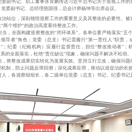
党委副书记、职工董事张育鹏传达习近平总书记关于巡视工作的
。党委副书记、总经理慈国强，总会计师杨坤等出席会议。
站位，深刻领悟巡察工作的重要意义及其整改的必要性。被
“两个维护”的政治高度看待整改工作。
，全面构建巡察整改的“闭环体系”。各单位要严格落实“五个
领导者”角色；党委（总支）书记需履行“第一责任人”职责，
者”；纪委（纪检机构）应履行监督责任，担任“整改推动者”
体系的全面落实，杜绝“责任缺位”现象，确保问题不解决不松劲
将整改成果切实转化为发展实效。坚持立行立改，确保问题
理机制，防止问题反弹回潮；深化成果应用，推动以巡促治的长
，各巡察组组长，各二级单位党委（总支）书记、纪委书记