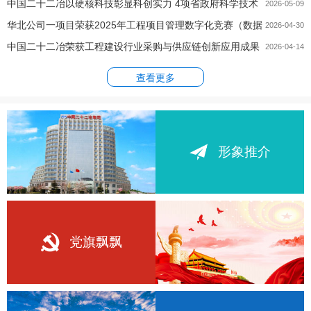
中国二十二冶以硬核科技彰显科创实力 4项省政府科学技术
2026-05-09
华北公司一项目荣获2025年工程项目管理数字化竞赛（数据
进步...
2026-04-30
中国二十二冶荣获工程建设行业采购与供应链创新应用成果
集成...
2026-04-14
多项奖项
查看更多
形象推介
党旗飘飘