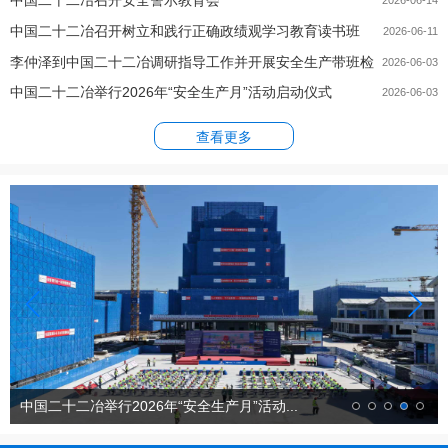
管控...
中国二十二冶召开树立和践行正确政绩观学习教育读书班
2026-06-11
李仲泽到中国二十二冶调研指导工作并开展安全生产带班检
（第三期）
2026-06-03
中国二十二冶举行2026年“安全生产月”活动启动仪式
查
2026-06-03
查看更多
中国二十二冶举行2026年“安全生产月”活动...