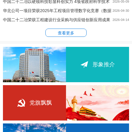
中国二十二冶以硬核科技彰显科创实力 4项省政府科学技术
2026-05-09
华北公司一项目荣获2025年工程项目管理数字化竞赛（数据
进步...
2026-04-30
中国二十二冶荣获工程建设行业采购与供应链创新应用成果
集成...
2026-04-14
多项奖项
查看更多
形象推介
党旗飘飘