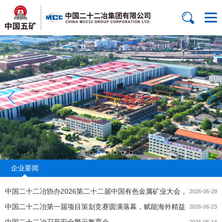
企业要闻
中国二十二冶协办2026第二十二届中国有色金属矿业大会，
2026-06-29
中国二十二冶第一届项目策划竞赛圆满落幕，赋能海外精益
依托...
2026-06-23
中国二十二冶召开安全警示教育会
2026-06-14