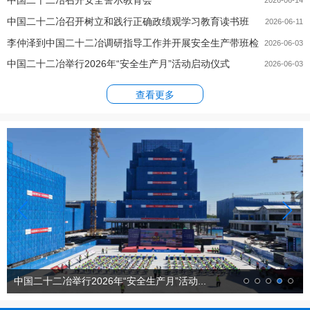
管控...
中国二十二冶召开树立和践行正确政绩观学习教育读书班
2026-06-11
李仲泽到中国二十二冶调研指导工作并开展安全生产带班检
（第三期）
2026-06-03
中国二十二冶举行2026年“安全生产月”活动启动仪式
查
2026-06-03
查看更多
中国二十二冶举行2026年“安全生产月”活动...