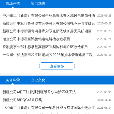
市场开拓
项目动态
中冶重工（新疆）有限公司中标乌鲁木齐区域风电塔筒外协
2026-06-25
新疆公司中标吐鲁番望布公铁联运有限公司托克逊县零碳智
制作项目
2026-06-25
新疆公司中标新疆青河县库尔尕克萨依铁矿露天采矿项目
慧综...
2026-06-25
冶金公司中标霍煤鸿骏铝电电解槽改造项目
2026-06-24
投融资事业部中标承德高新区崔梨沟村棚户区改造项目
2026-06-24
一公司中标沈阳市和平区老城区2026年排水管道修复工程
2026-06-16
查看更多
美誉殊荣
企业文化
新疆公司4项工法获批新疆维吾尔自治区级工法
2026-06-04
新疆公司8项QC成果获奖
2026-06-11
中冶重工（新疆）有限公司一项科技成果获评国际先进水平
2026-05-14