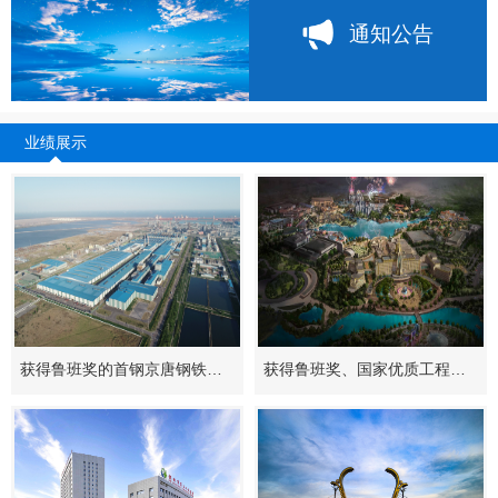
通知公告
业绩展示
获得鲁班奖的首钢京唐钢铁联合有限责任公司二期一步工程—多模式全连续铸轧生产线工程
获得鲁班奖、国家优质工程奖的北京环球影城主题公园工程