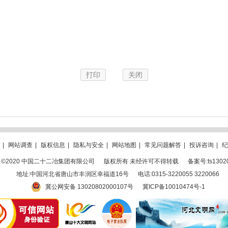
打印
关闭
|
网站调查
|
版权信息
|
隐私与安全
|
网站地图
|
常见问题解答
|
投诉咨询
|
纪
ght ©2020 中国二十二冶集团有限公司
版权所有 未经许可不得转载
备案号:ts1302
地址:中国河北省唐山市丰润区幸福道16号
电话:0315-3220055 3220066
冀公网安备 13020802000107号
冀ICP备10010474号-1