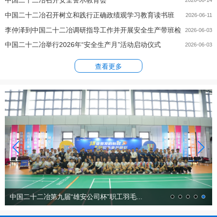
管控...
中国二十二冶召开树立和践行正确政绩观学习教育读书班
2026-06-11
李仲泽到中国二十二冶调研指导工作并开展安全生产带班检
（第三期）
2026-06-03
中国二十二冶举行2026年“安全生产月”活动启动仪式
查
2026-06-03
查看更多
中国二十二冶第九届“雄安公司杯”职工羽毛...