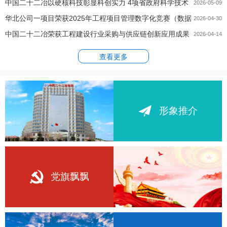
中国二十二冶以硬核科技彰显科创实力 4项省政府科学技术
2026-05-09
华北公司一项目荣获2025年工程项目管理数字化竞赛（数据
进步...
2026-04-30
中国二十二冶荣获工程建设行业采购与供应链创新应用成果
集成...
2026-04-14
多项奖项
查看更多
形象推介
党旗飘飘