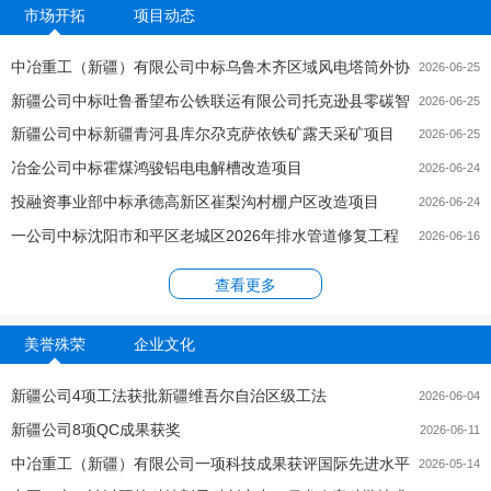
市场开拓
项目动态
中冶重工（新疆）有限公司中标乌鲁木齐区域风电塔筒外协
2026-06-25
新疆公司中标吐鲁番望布公铁联运有限公司托克逊县零碳智
制作项目
2026-06-25
新疆公司中标新疆青河县库尔尕克萨依铁矿露天采矿项目
慧综...
2026-06-25
冶金公司中标霍煤鸿骏铝电电解槽改造项目
2026-06-24
投融资事业部中标承德高新区崔梨沟村棚户区改造项目
2026-06-24
一公司中标沈阳市和平区老城区2026年排水管道修复工程
2026-06-16
查看更多
美誉殊荣
企业文化
新疆公司4项工法获批新疆维吾尔自治区级工法
2026-06-04
新疆公司8项QC成果获奖
2026-06-11
中冶重工（新疆）有限公司一项科技成果获评国际先进水平
2026-05-14