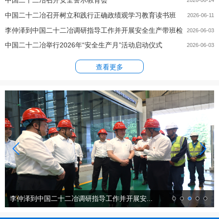
管控...
中国二十二冶召开树立和践行正确政绩观学习教育读书班
2026-06-11
李仲泽到中国二十二冶调研指导工作并开展安全生产带班检
（第三期）
2026-06-03
中国二十二冶举行2026年“安全生产月”活动启动仪式
查
2026-06-03
查看更多
李仲泽到中国二十二冶调研指导工作并开展安...