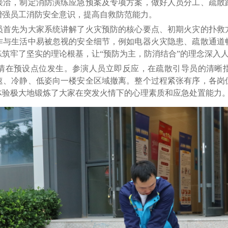
接洽，制定消防演练应急预案及专项方案，做好人员分工、疏散
增强员工消防安全意识，提高自救防范能力。
先为大家系统讲解了火灾预防的核心要点、初期火灾的扑救
作与生活中易被忽视的安全细节，例如电器火灾隐患、疏散通道
筑牢了坚实的理论根基，让“预防为主，防消结合”的理念深入
在预设点位发生。参演人员立即反应，在疏散引导员的清晰指
速、冷静、低姿向一楼安全区域撤离。整个过程紧张有序，各岗
体验极大地锻炼了大家在突发火情下的心理素质和应急处置能力