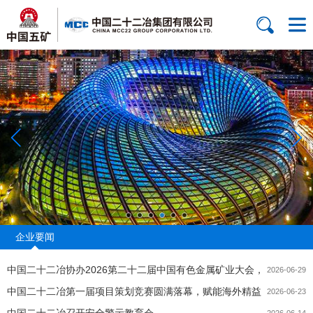
企业要闻
中国二十二冶协办2026第二十二届中国有色金属矿业大会，
2026-06-29
中国二十二冶第一届项目策划竞赛圆满落幕，赋能海外精益
依托...
2026-06-23
中国二十二冶召开安全警示教育会
2026-06-14