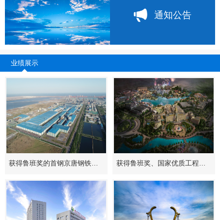
通知公告
业绩展示
获得鲁班奖的首钢京唐钢铁联合有限责任公司二期一步工程—多模式全连续铸轧生产线工程
获得鲁班奖、国家优质工程奖的北京环球影城主题公园工程