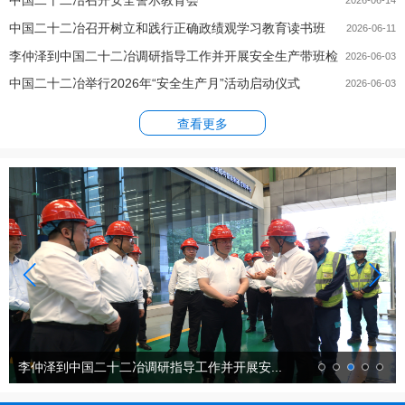
管控...
中国二十二冶召开树立和践行正确政绩观学习教育读书班
2026-06-11
李仲泽到中国二十二冶调研指导工作并开展安全生产带班检
（第三期）
2026-06-03
中国二十二冶举行2026年“安全生产月”活动启动仪式
查
2026-06-03
查看更多
李仲泽到中国二十二冶调研指导工作并开展安...