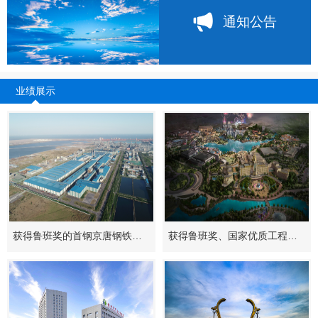
通知公告
业绩展示
获得鲁班奖的首钢京唐钢铁联合有限责任公司二期一步工程—多模式全连续铸轧生产线工程
获得鲁班奖、国家优质工程奖的北京环球影城主题公园工程